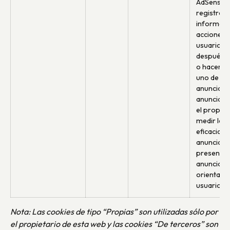
AdSense 
registrar 
informar 
acciones d
usuario
después d
o hacer cl
uno de los
anuncios 
anunciant
el propósi
medir la
eficacia d
anuncio y
presentar
anuncios
orientados
usuario.
Nota: Las cookies de tipo “Propias” son utilizadas sólo por
el propietario de esta web y las cookies “De terceros” son