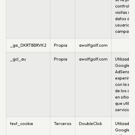
control de
visitas úni
datos de
usuarios,
campaña
_ga_DKRT8BRVK2
Propia
awolfgolf.com
_gcl_au
Propia
awolfgolf.com
Utilizado 
Google
AdSense 
experime
con la efic
de los anu
en sitios 
que utiliz
servicios.
test_cookie
Terceros
DoubleClick
Utilizado 
Google