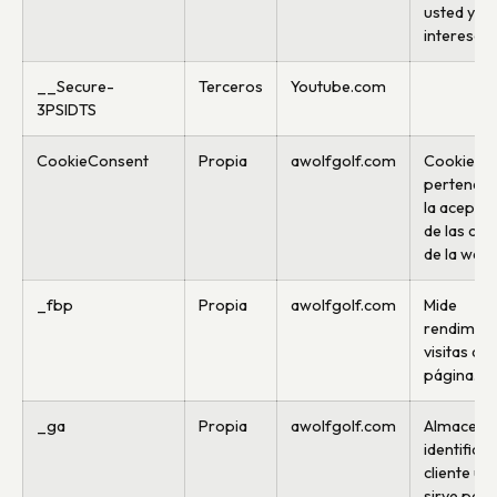
usted y su
intereses.
__Secure-
Terceros
Youtube.com
3PSIDTS
CookieConsent
Propia
awolfgolf.com
Cookie
perteneci
la acepta
de las coo
de la web.
_fbp
Propia
awolfgolf.com
Mide
rendimien
visitas de 
página.
_ga
Propia
awolfgolf.com
Almacena
identifica
cliente úni
sirve para