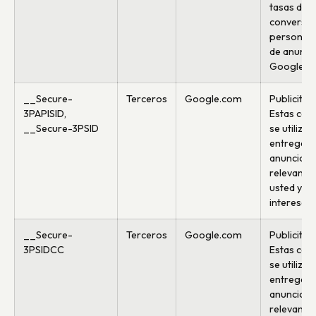
tasas de
conversión
personali
de anunci
Google.
__Secure-
Terceros
Google.com
Publicitari
3PAPISID,
Estas coo
__Secure-3PSID
se utiliza
entregar
anuncios
relevante
usted y su
intereses.
__Secure-
Terceros
Google.com
Publicitari
3PSIDCC
Estas coo
se utiliza
entregar
anuncios
relevante